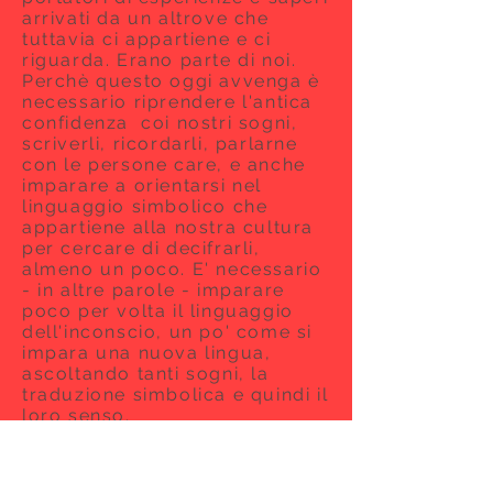
arrivati da un altrove che
tuttavia ci appartiene e ci
riguarda. Erano parte di noi.
Perchè questo oggi avvenga è
necessario riprendere l'antica
confidenza coi nostri sogni,
scriverli, ricordarli, parlarne
con le persone care, e anche
imparare a orientarsi nel
linguaggio simbolico che
appartiene alla nostra cultura
per cercare di decifrarli,
almeno un poco. E' necessario
- in altre parole - imparare
poco per volta il linguaggio
dell'inconscio, un po' come si
impara una nuova lingua,
ascoltando tanti sogni, la
traduzione simbolica e quindi il
loro senso.
Ci vuole tempo e per questo il
nostro lavoro si svolgerà a un
ritmo lento e continuo, come